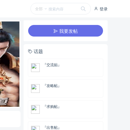
全部
登录
我要发帖
话题
『交流贴』
『攻略帖』
『求购帖』
『出售帖』