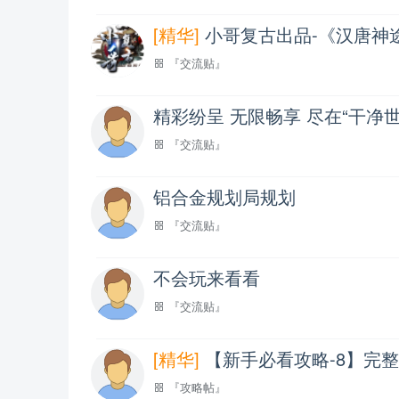
[精华]
小哥复古出品-《汉唐神
『交流贴』
精彩纷呈 无限畅享 尽在“干净
『交流贴』
铝合金规划局规划
『交流贴』
不会玩来看看
『交流贴』
[精华]
【新手必看攻略-8】完
『攻略帖』