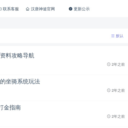
联系客服
汉唐神途官网
更新公示
默认
资料攻略导航
2年之前
整的坐骑系统玩法
2年之前
打金指南
2年之前