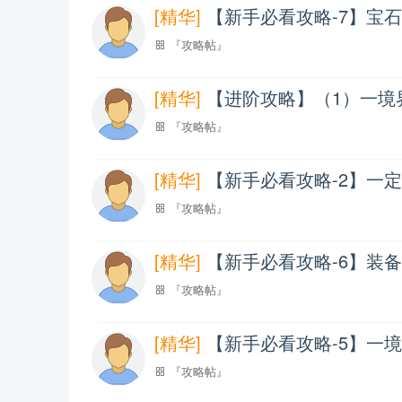
[精华]
【新手必看攻略-7】宝
『攻略帖』
[精华]
【进阶攻略】（1）一境
『攻略帖』
[精华]
【新手必看攻略-2】一
『攻略帖』
[精华]
【新手必看攻略-6】装
『攻略帖』
[精华]
【新手必看攻略-5】一境
『攻略帖』