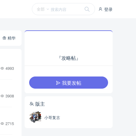
全部
登录
精华
『攻略帖』
4993
我要发帖
3908
版主
小哥复古
2715