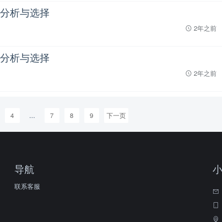
赋分析与选择
2年之前
能分析与选择
2年之前
4
...
7
8
9
下一页
导航
联系客服