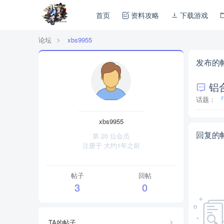
首页
资料攻略
下载游戏
论坛
xbs9955
发布的
铝
话题：
『
xbs9955
回复的
第 20 位会员
注册于
大约1年之前
帖子
回帖
3
0
TA的帖子