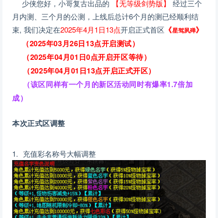
少侠您好，小哥复古出品的
【无等级剑势版】
经过三个
月内测、三个月的公测，上线后总计6个月的测已经顺利结
束, 我们决定在
2025年4月1日13点
开启正式首区
《
》
星驾夙殚
（2025年03月26日13点开启测试）
（
2025年04月01日0点开启开区等待
）
（
2025年04月01日13点开启正式开区
）
（该区同样有一个月的新区活动同时有爆率1.7倍加
成）
本次正式区调整
1. 充值彩名称号大幅调整