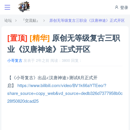
登录
论坛
『交流贴』
原创无等级复古三职业《汉唐神途》正式开区
[置顶]
[精华]
原创无等级复古三职
业《汉唐神途》正式开区
小哥复古
发表于
2年之前
阅读：
3800
回复：
【《小哥复古》出品<汉唐神途>测试6月正式开
启】
https://www.bilibili.com/video/BV1k66aYTEeo/?
share_source=copy_web&vd_source=dedb326d7377958b0c
28f50820dcad25