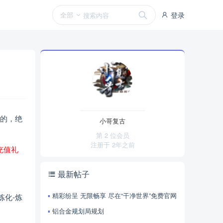
全部
登录
到的，绝
小哥复古
第 2 位会员
注册于
2年之前
充值礼
最新帖子
精彩纷呈 无限畅享 尽在“干净世界”免费官网
炼化-炼
铝合金规划局规划