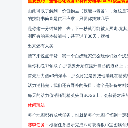
重要技巧：全部炼化装备都有评分概率100%(极品
由此可以了解到，价值物品（技能→装备），这也是
的技能书简直是供不应求，只要你摆摊几乎
是你这一分钟摆摊上去，下一秒就可能被人买走.尤其
测区有的基本技能书，甚至过了30天，摆摊
出来还有人买.
接下来说点干货，我一个白嫖玩家怎么玩你们这个汉
当你礼包都领取了.那就要开始在提升自己的道路上，
首先活力值=3倍爆率，那么肯定是要把他消耗在精英
活力消耗完，我们还有野外的头目，这个是装备材料
每天的活力值消耗到精英头目BOSS上，会获得对
休闲玩法
每个地图都有成就任务，也就是每个地图打怪到一定
赛季任务：
根据任务提示完成即可获得银币宝图筋骨