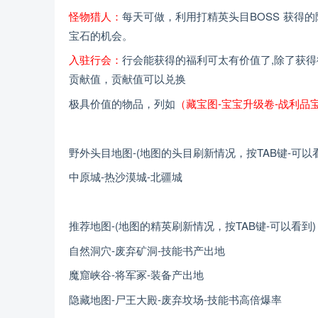
怪物猎人：
每天可做，利用打精英头目BOSS 获得
宝石的机会。
入驻行会：
行会能获得的福利可太有价值了,除了获得
贡献值，贡献值可以兑换
极具价值的物品，列如
（藏宝图-宝宝升级卷-战利品宝
野外头目地图-(地图的头目刷新情况，按TAB键-可以
中原城-热沙漠城-北疆城
推荐地图-(地图的精英刷新情况，按TAB键-可以看到)
自然洞穴-废弃矿洞-技能书产出地
魔窟峡谷-将军冢-装备产出地
隐藏地图-尸王大殿-废弃坟场-技能书高倍爆率