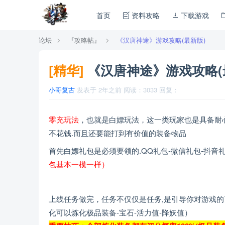
首页
资料攻略
下载游戏
论坛
『攻略帖』
《汉唐神途》游戏攻略(最新版)
[精华]
《汉唐神途》游戏攻略(
小哥复古
发表于
2年之前
阅读：
3033
回复：
零充玩法
，也就是白嫖玩法，这一类玩家也是具备耐
不花钱.而且还要能打到有价值的装备物品
首先白嫖礼包是必须要领的.QQ礼包-微信礼包-抖音
包基本一模一样）
上线任务做完，任务不仅仅是任务,是引导你对游戏的
化可以炼化极品装备-宝石-活力值-降妖值）