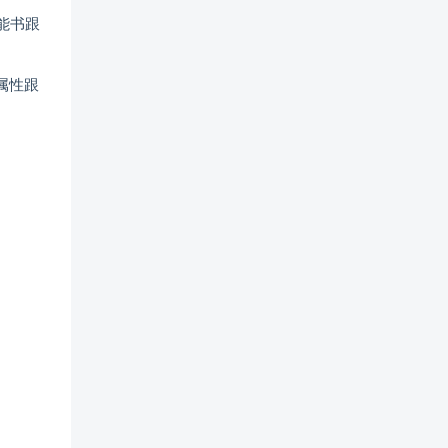
能书跟
属性跟