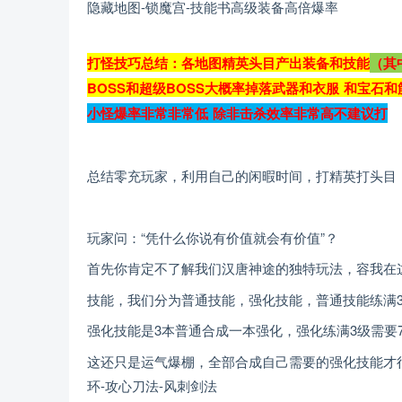
隐藏地图-锁魔宫-技能书高级装备高倍爆率
打怪技巧总结：各地图精英头目产出装备和技能
（其
BOSS和超级BOSS大概率掉落武器和衣服 和宝石和
小怪爆率非常非常低 除非击杀效率非常高不建议打
总结零充玩家，利用自己的闲暇时间，打精英打头目
玩家问：“凭什么你说有价值就会有价值”？
首先你肯定不了解我们汉唐神途的独特玩法，容我在
技能，我们分为普通技能，强化技能，普通技能练满3
强化技能是3本普通合成一本强化，强化练满3级需要
这还只是运气爆棚，全部合成自己需要的强化技能才行
环-攻心刀法-风刺剑法